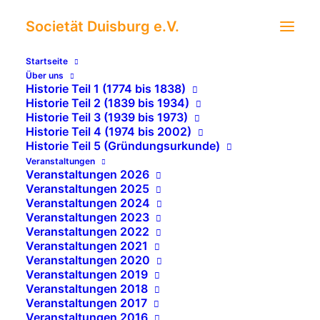
Societät Duisburg e.V.
St. Martin Essen &
Startseite
Über uns
Krimi-Lesung
Historie Teil 1 (1774 bis 1838)
Historie Teil 2 (1839 bis 1934)
"Kommissar Greulichs
Historie Teil 3 (1939 bis 1973)
Historie Teil 4 (1974 bis 2002)
Witterung"
Historie Teil 5 (Gründungsurkunde)
Veranstaltungen
Veranstaltungen 2026
Veranstaltungen 2025
Veranstaltungen 2024
Veranstaltungen 2023
Veranstaltungen 2022
Veranstaltungen 2021
Veranstaltungen 2020
Krimi-Lesung mit Herrn Dieter Kaspers
Veranstaltungen 2019
Veranstaltungen 2018
SOCIETÄT DUISBURG e.V., 11. November 2022
Veranstaltungen 2017
Veranstaltungen 2016