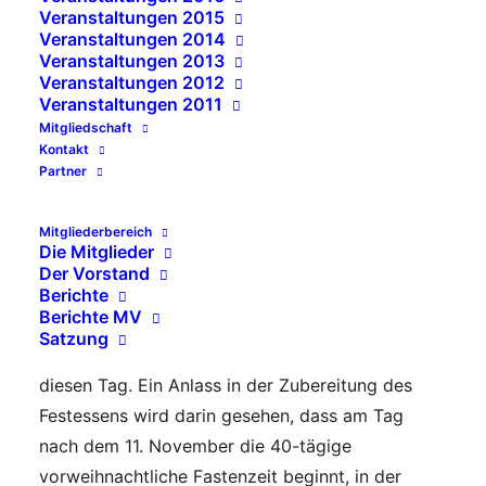
Veranstaltungen 2015
Veranstaltungen 2014
Veranstaltungen 2013
Veranstaltungen 2012
Veranstaltungen 2011
Das Feuer im Kamin – unsere Laterne – lodert,
Mitgliedschaft
der Mantel wird geteilt, der Weckmann liegt
Kontakt
bereit. St. Martin kann kommen.
Partner
Der Vorsitzende eröffnet den Abend mit einer
kurzen Ansprache. Bei vielen ist der legendäre
Mitgliederbereich
Die Mitglieder
Umzug mit dem heiligen Martin hoch zu Pferd
Der Vorstand
und den vielen Kindern mit ihren Laternen bereits
Berichte
Berichte MV
erfolgt, wir feiern heute mit dem traditionellen St.
Satzung
Martin Essen – mit einer bzw. mehreren Gänsen –
diesen Tag. Ein Anlass in der Zubereitung des
Festessens wird darin gesehen, dass am Tag
nach dem 11. November die 40-tägige
vorweihnachtliche Fastenzeit beginnt, in der