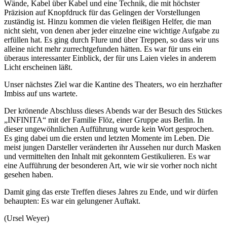
Wände, Kabel über Kabel und eine Technik, die mit höchster
Präzision auf Knopfdruck für das Gelingen der Vorstellungen
zuständig ist. Hinzu kommen die vielen fleißigen Helfer, die man
nicht sieht, von denen aber jeder einzelne eine wichtige Aufgabe zu
erfüllen hat. Es ging durch Flure und über Treppen, so dass wir uns
alleine nicht mehr zurrechtgefunden hätten. Es war für uns ein
überaus interessanter Einblick, der für uns Laien vieles in anderem
Licht erscheinen läßt.
Unser nächstes Ziel war die Kantine des Theaters, wo ein herzhafter
Imbiss auf uns wartete.
Der krönende Abschluss dieses Abends war der Besuch des Stückes
„INFINITA“ mit der Familie Flöz, einer Gruppe aus Berlin. In
dieser ungewöhnlichen Aufführung wurde kein Wort gesprochen.
Es ging dabei um die ersten und letzten Momente im Leben. Die
meist jungen Darsteller veränderten ihr Aussehen nur durch Masken
und vermittelten den Inhalt mit gekonntem Gestikulieren. Es war
eine Aufführung der besonderen Art, wie wir sie vorher noch nicht
gesehen haben.
Damit ging das erste Treffen dieses Jahres zu Ende, und wir dürfen
behaupten: Es war ein gelungener Auftakt.
(Ursel Weyer)