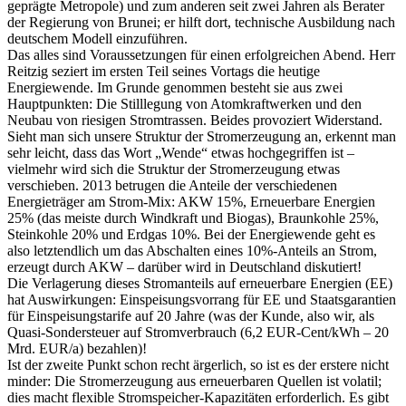
geprägte Metropole) und zum anderen seit zwei Jahren als Berater
der Regierung von Brunei; er hilft dort, technische Ausbildung nach
deutschem Modell einzuführen.
Das alles sind Voraussetzungen für einen erfolgreichen Abend. Herr
Reitzig seziert im ersten Teil seines Vortags die heutige
Energiewende. Im Grunde genommen besteht sie aus zwei
Hauptpunkten: Die Stilllegung von Atomkraftwerken und den
Neubau von riesigen Stromtrassen. Beides provoziert Widerstand.
Sieht man sich unsere Struktur der Stromerzeugung an, erkennt man
sehr leicht, dass das Wort „Wende“ etwas hochgegriffen ist –
vielmehr wird sich die Struktur der Stromerzeugung etwas
verschieben. 2013 betrugen die Anteile der verschiedenen
Energieträger am Strom-Mix: AKW 15%, Erneuerbare Energien
25% (das meiste durch Windkraft und Biogas), Braunkohle 25%,
Steinkohle 20% und Erdgas 10%. Bei der Energiewende geht es
also letztendlich um das Abschalten eines 10%-Anteils an Strom,
erzeugt durch AKW – darüber wird in Deutschland diskutiert!
Die Verlagerung dieses Stromanteils auf erneuerbare Energien (EE)
hat Auswirkungen: Einspeisungsvorrang für EE und Staatsgarantien
für Einspeisungstarife auf 20 Jahre (was der Kunde, also wir, als
Quasi-Sondersteuer auf Stromverbrauch (6,2 EUR-Cent/kWh – 20
Mrd. EUR/a) bezahlen)!
Ist der zweite Punkt schon recht ärgerlich, so ist es der erstere nicht
minder: Die Stromerzeugung aus erneuerbaren Quellen ist volatil;
dies macht flexible Stromspeicher-Kapazitäten erforderlich. Es gibt