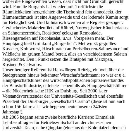
wobei die Eingeweihten wissen, dass nicht nur Grünkohl gereicht
wird. Familie Borgards hat wieder aufs Trefflichste die
Räumlichkeiten hergerichtet; die Tische sind fein eingedeckt, der
Blumenschmuck ist eine Augenweide und der lodernde Kamin sorgt
für Behaglichkeit. Und kulinarisch werden alle Register gezogen:
Geräuchertes Makrelenfilet auf Rührei, Norwegischer Räucherlachs
an Sahnemeerrettich, Roastbeef gelegt an Remoulade,
Riesengarnelen auf Rucolasalat, u.v.a. Vorspeisen mehr. Der
Hauptgang hielt Grünkohl „Bürgerlich“, Mettwurst, gegrilltes
Kasseler, Kohlwurst, Hirschbraten an Preiselbeeren-Sahnesauce und
Wildlachs im grünen Mantel bereit, alles an verschiedensten Salaten
hergerichtet. Den i-Punkt setzen die Bratäpfel mit Marzipan,
Rosinen & Calvados.
Unser heutiger Referent ist Hans-Jürgen Reitzig, ein weit über die
Stadtgrenzen hinaus bekannter Wirtschaftsfachmann; so war er u.a.
Hauptgeschäftsführer des wirtschaftspolitischen Spitzenverbandes
der Baustoffindustrie, er leitete – ebenfalls als Hauptgeschäftsführer
– die Niederrheinische IHK zu Duisburg. Seit 2000 ist er
Vorstandsvorsitzender der Universitäts-Gesellschaft und ebenfalls
Präsident der Duisburger „Gesellschaft Casino” (diese ist nun auch
schon 156 Jahre alt – wir begehen heute unseren 240sten
Jahrestag!).
Ab 2005 begann seine zweite berufliche Karriere: Einmal als
Lehrbeauftragter für Betriebswirtschaft an der chinesischen
Universität Taian, nahe Qingdao (eine aus der Kolonialzeit deutsch