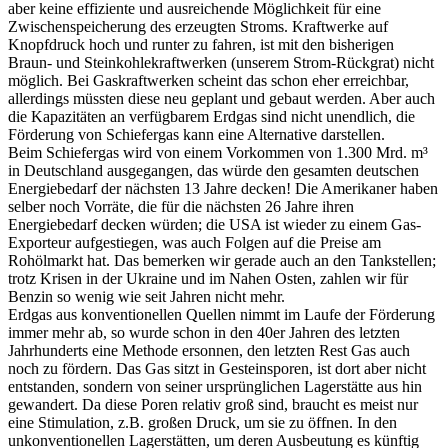
aber keine effiziente und ausreichende Möglichkeit für eine
Zwischenspeicherung des erzeugten Stroms. Kraftwerke auf
Knopfdruck hoch und runter zu fahren, ist mit den bisherigen
Braun- und Steinkohlekraftwerken (unserem Strom-Rückgrat) nicht
möglich. Bei Gaskraftwerken scheint das schon eher erreichbar,
allerdings müssten diese neu geplant und gebaut werden. Aber auch
die Kapazitäten an verfügbarem Erdgas sind nicht unendlich, die
Förderung von Schiefergas kann eine Alternative darstellen.
Beim Schiefergas wird von einem Vorkommen von 1.300 Mrd. m³
in Deutschland ausgegangen, das würde den gesamten deutschen
Energiebedarf der nächsten 13 Jahre decken! Die Amerikaner haben
selber noch Vorräte, die für die nächsten 26 Jahre ihren
Energiebedarf decken würden; die USA ist wieder zu einem Gas-
Exporteur aufgestiegen, was auch Folgen auf die Preise am
Rohölmarkt hat. Das bemerken wir gerade auch an den Tankstellen;
trotz Krisen in der Ukraine und im Nahen Osten, zahlen wir für
Benzin so wenig wie seit Jahren nicht mehr.
Erdgas aus konventionellen Quellen nimmt im Laufe der Förderung
immer mehr ab, so wurde schon in den 40er Jahren des letzten
Jahrhunderts eine Methode ersonnen, den letzten Rest Gas auch
noch zu fördern. Das Gas sitzt in Gesteinsporen, ist dort aber nicht
entstanden, sondern von seiner ursprünglichen Lagerstätte aus hin
gewandert. Da diese Poren relativ groß sind, braucht es meist nur
eine Stimulation, z.B. großen Druck, um sie zu öffnen. In den
unkonventionellen Lagerstätten, um deren Ausbeutung es künftig