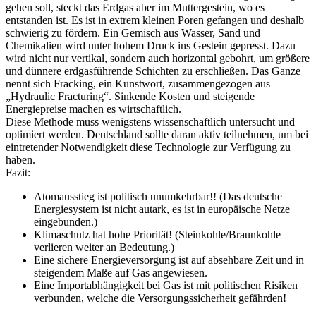
gehen soll, steckt das Erdgas aber im Muttergestein, wo es
entstanden ist. Es ist in extrem kleinen Poren gefangen und deshalb
schwierig zu fördern. Ein Gemisch aus Wasser, Sand und
Chemikalien wird unter hohem Druck ins Gestein gepresst. Dazu
wird nicht nur vertikal, sondern auch horizontal gebohrt, um größere
und dünnere erdgasführende Schichten zu erschließen. Das Ganze
nennt sich Fracking, ein Kunstwort, zusammengezogen aus
„Hydraulic Fracturing“. Sinkende Kosten und steigende
Energiepreise machen es wirtschaftlich.
Diese Methode muss wenigstens wissenschaftlich untersucht und
optimiert werden. Deutschland sollte daran aktiv teilnehmen, um bei
eintretender Notwendigkeit diese Technologie zur Verfügung zu
haben.
Fazit:
Atomausstieg ist politisch unumkehrbar!! (Das deutsche
Energiesystem ist nicht autark, es ist in europäische Netze
eingebunden.)
Klimaschutz hat hohe Priorität! (Steinkohle/Braunkohle
verlieren weiter an Bedeutung.)
Eine sichere Energieversorgung ist auf absehbare Zeit und in
steigendem Maße auf Gas angewiesen.
Eine Importabhängigkeit bei Gas ist mit politischen Risiken
verbunden, welche die Versorgungssicherheit gefährden!