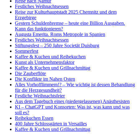
Reise nach Namur
Festliches Weihnachtsessen
Reise zur Kulturhauptstadt 2025 Chemnitz und dem
Erzgebirge
Gestern Schuldenbremse – heute eine Billion Ausgaben.
Kann das funktionieren?
Augusta Emerita. Roms Metropole in Spanien
Festliches Weihnachtsessen
Stiftungsfest – 250 Jahre Societät Duisburg
Sommerfest
Kaffee & Kuchen und Reibekuchen
Kunst als Unternehmensfaktor
Kaffee & Kuchen und Grillnachmittag
Die Zauberflöte
Die Konflikte im Nahen Osten
Alles Vorhofflimmern!? – Wie wichtig ist dessen Behandlung
für die Herzgesundheit?
Festliche Weihnachtsfeier
Aus dem Tagebuch eines (niedergelassenen) Anästhesisten
KI – ChatGPT und Konsorten: Was ist, was kann und was
soll es?
Reibekuchen Essen
400 Jahre Schlossgärten in Versailles
Kaffee & Kuchen und Grillnachmittag