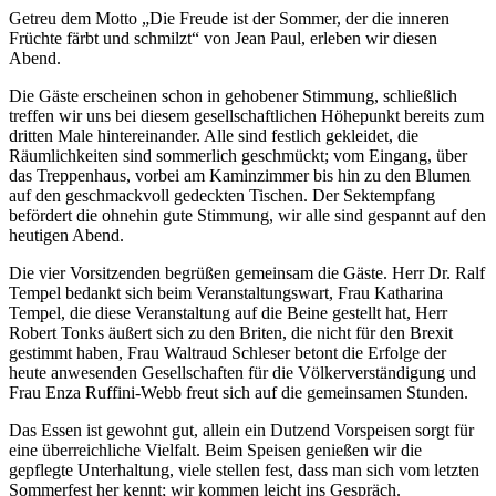
Getreu dem Motto „Die Freude ist der Sommer, der die inneren
Früchte färbt und schmilzt“ von Jean Paul, erleben wir diesen
Abend.
Die Gäste erscheinen schon in gehobener Stimmung, schließlich
treffen wir uns bei diesem gesellschaftlichen Höhepunkt bereits zum
dritten Male hintereinander. Alle sind festlich gekleidet, die
Räumlichkeiten sind sommerlich geschmückt; vom Eingang, über
das Treppenhaus, vorbei am Kaminzimmer bis hin zu den Blumen
auf den geschmackvoll gedeckten Tischen. Der Sektempfang
befördert die ohnehin gute Stimmung, wir alle sind gespannt auf den
heutigen Abend.
Die vier Vorsitzenden begrüßen gemeinsam die Gäste. Herr Dr. Ralf
Tempel bedankt sich beim Veranstaltungswart, Frau Katharina
Tempel, die diese Veranstaltung auf die Beine gestellt hat, Herr
Robert Tonks äußert sich zu den Briten, die nicht für den Brexit
gestimmt haben, Frau Waltraud Schleser betont die Erfolge der
heute anwesenden Gesellschaften für die Völkerverständigung und
Frau Enza Ruffini-Webb freut sich auf die gemeinsamen Stunden.
Das Essen ist gewohnt gut, allein ein Dutzend Vorspeisen sorgt für
eine überreichliche Vielfalt. Beim Speisen genießen wir die
gepflegte Unterhaltung, viele stellen fest, dass man sich vom letzten
Sommerfest her kennt; wir kommen leicht ins Gespräch.