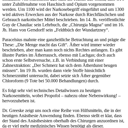
unter Zuhilfenahme von Haschisch und Opium vorgenommen
werden. Um 1100 wird der Narkosebegriff eingeführt und um 1300
wird aktives Erwecken aus der Narkose durch Riechfläschchen und
Gebrauch narkotischer Mittel beschrieben. Im 14. Jh. veröffentlichte
Guy de Chauliac sein Lehrbuch, die „Chirurgia Magna“ und im 16.
Jh. Hans von Gersdorff sein „Feldtbüch der Wundartzney“.
Paracelsius mahnte eine ganzheitliche Betrachtung an und prägte die
These: „Die Menge macht das Gift“. Äther wird immer wieder
beschrieben, aber man kann noch nichts Rechtes anfangen. Es gibt
illustre Parties im Ätherrausch, ebenso mit Lachgas; doch auch
schon erste Selbstversuche, z.B. in Verbindung mit einer
Zahnextraktion: „Der Schmerz hat sich dem Ätherdunst beugen
müssen“. Im 19 Jh. wurden dann viele Stoffe hinsichtlich
Schmerzmittel untersucht, dabei setzte sich Äther gegenüber
Chloroform (9 Tote bei 50.000 Behandlungen) durch.
Es folgt sehr viel technisches Detailwissen zu heutigen
Narkosemitteln, wobei Propofol – nahezu ohne Nebenwirkung! –
hervorzuheben ist.
Dr. Greeske zeigt uns noch eine Reihe von Hilfsmitteln, die in der
heutigen Anästhesie Anwendung finden. Ebenso stellt er klar, dass
der Stand des Anästhesisten oberhalb des Chirurgen anzuordnen ist,
da er viel mehr medizinisches Wissen benötigt als dieser.