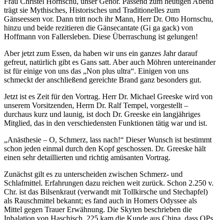
Frau Christel Hornschu, unser Gehör. Passend zum heutigen Abend
trägt sie Mythisches, Historisches und Traditionelles zum
Gänseessen vor. Dann tritt noch ihr Mann, Herr Dr. Otto Hornschu,
hinzu und beide rezitieren die Gänsecantate (Gi ga gack) von
Hoffmann von Fallersleben. Diese Überraschung ist gelungen!
Aber jetzt zum Essen, da haben wir uns ein ganzes Jahr darauf
gefreut, natürlich gibt es Gans satt. Aber auch Möhren untereinander
ist für einige von uns das „Non plus ultra“. Einigen von uns
schmeckt der anschließend gereichte Brand ganz besonders gut.
Jetzt ist es Zeit für den Vortrag. Herr Dr. Michael Greeske wird von
unserem Vorsitzenden, Herrn Dr. Ralf Tempel, vorgestellt –
durchaus kurz und launig, ist doch Dr. Greeske ein langjähriges
Mitglied, das in den verschiedensten Funktionen tätig war und ist.
„Anästhesie – O, Schmerz, lass nach!“ Dieser Wunsch ist bestimmt
schon jeden einmal durch den Kopf geschossen. Dr. Greeske hält
einen sehr detaillierten und richtig amüsanten Vortrag.
Zunächst gilt es zu unterscheiden zwischen Schmerz- und
Schlafmittel. Erfahrungen dazu reichen weit zurück. Schon 2.250 v.
Chr. ist das Bilsenkraut (verwandt mit Tollkirsche und Stechapfel)
als Rauschmittel bekannt; es fand auch in Homers Odyssee als
Mittel gegen Trauer Erwähnung. Die Skyten beschrieben die
Inhalation von Haschisch. 225 kam die Kunde aus China, dass OPs