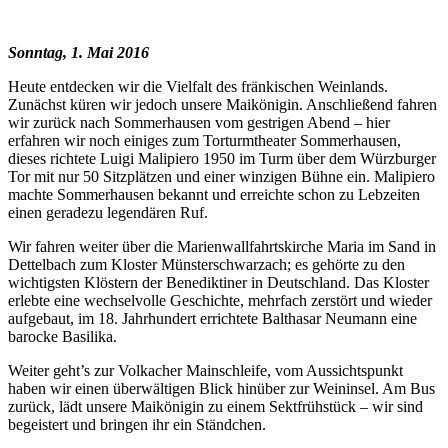
Sonntag, 1. Mai 2016
Heute entdecken wir die Vielfalt des fränkischen Weinlands.
Zunächst küren wir jedoch unsere Maikönigin. Anschließend fahren
wir zurück nach Sommerhausen vom gestrigen Abend – hier
erfahren wir noch einiges zum Torturmtheater Sommerhausen,
dieses richtete Luigi Malipiero 1950 im Turm über dem Würzburger
Tor mit nur 50 Sitzplätzen und einer winzigen Bühne ein. Malipiero
machte Sommerhausen bekannt und erreichte schon zu Lebzeiten
einen geradezu legendären Ruf.
Wir fahren weiter über die Marienwallfahrtskirche Maria im Sand in
Dettelbach zum Kloster Münsterschwarzach; es gehörte zu den
wichtigsten Klöstern der Benediktiner in Deutschland. Das Kloster
erlebte eine wechselvolle Geschichte, mehrfach zerstört und wieder
aufgebaut, im 18. Jahrhundert errichtete Balthasar Neumann eine
barocke Basilika.
Weiter geht’s zur Volkacher Mainschleife, vom Aussichtspunkt
haben wir einen überwältigen Blick hinüber zur Weininsel. Am Bus
zurück, lädt unsere Maikönigin zu einem Sektfrühstück – wir sind
begeistert und bringen ihr ein Ständchen.