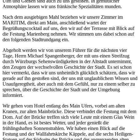
Ulm und Gießen sind auch zu uns gestoßen. In gemütlicher
Atmosphäre lassen wir uns fränkische Spezialitäten munden.
Nach dem ausgiebigen Mahl beziehen wir unsere Zimmer im
MARITIM, direkt am Main, anschließend wartet der
Begrüßungscocktail auf uns, den wir auf der Terrasse mit Blick auf
die Festung Marienberg nehmen. Wir stimmen uns dabei schon auf
den folgenden Stadtrundgang ein.
Abgeholt werden wir von unserem Führer für die nächsten vier
Tage, Herrn Michael Spangenberger, der mit uns einen Streifzug
durch Würzburgs Sehenswürdigkeiten in der Altstadt unternimmt,
den Zeugen der wechselvollen Geschichte der Stadt. Es sei schon
hier vermerkt, dass wir uns unheimlich glücklich schätzen, dass wir
gerade auf ihn gestoßen sind, der uns mit unglaublichem Wissen und
Unaufgeregtheit, aber auch mit dem Gefühl, nur zu einem selber zu
sprechen, über die Geschichte der Stadt und der Umgebung
informiert.
Wir gehen vom Hotel entlang des Main Ufers, vorbei am alten
Kranen, zur alten Mainbrücke. Diese verbindet die Festung mit dem
Dom. Auf der Brücke treffen sich viele Leute mit einem Glas Wein
in der Hand, es ist bestes Wetter, und jeder genießt die
frühlingshaften Sonnenstrahlen. Wir haben einen Blick auf die
Festung und der Wallfahrtskirche Käppele, auf die sechs Heiligen-
Statuen auf der Südseite der Brücke und der angrenzenden alten