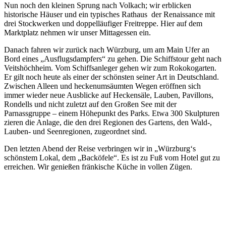
Nun noch den kleinen Sprung nach Volkach; wir erblicken
historische Häuser und ein typisches Rathaus der Renaissance mit
drei Stockwerken und doppelläufiger Freitreppe. Hier auf dem
Marktplatz nehmen wir unser Mittagessen ein.
Danach fahren wir zurück nach Würzburg, um am Main Ufer an
Bord eines „Ausflugsdampfers“ zu gehen. Die Schiffstour geht nach
Veitshöchheim. Vom Schiffsanleger gehen wir zum Rokokogarten.
Er gilt noch heute als einer der schönsten seiner Art in Deutschland.
Zwischen Alleen und heckenumsäumten Wegen eröffnen sich
immer wieder neue Ausblicke auf Heckensäle, Lauben, Pavillons,
Rondells und nicht zuletzt auf den Großen See mit der
Parnassgruppe – einem Höhepunkt des Parks. Etwa 300 Skulpturen
zieren die Anlage, die den drei Regionen des Gartens, den Wald-,
Lauben- und Seenregionen, zugeordnet sind.
Den letzten Abend der Reise verbringen wir in „Würzburg‘s
schönstem Lokal, dem „Backöfele“. Es ist zu Fuß vom Hotel gut zu
erreichen. Wir genießen fränkische Küche in vollen Zügen.