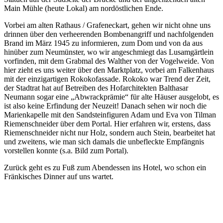
Main Mühle (heute Lokal) am nordöstlichen Ende.
Vorbei am alten Rathaus / Grafeneckart, gehen wir nicht ohne uns
drinnen über den verheerenden Bombenangriff und nachfolgenden
Brand im März 1945 zu informieren, zum Dom und von da aus
hinüber zum Neumünster, wo wir angeschmiegt das Lusamgärtlein
vorfinden, mit dem Grabmal des Walther von der Vogelweide. Von
hier zieht es uns weiter über den Marktplatz, vorbei am Falkenhaus
mit der einzigartigen Rokokofassade. Rokoko war Trend der Zeit,
der Stadtrat hat auf Betreiben des Hofarchitekten Balthasar
Neumann sogar eine „Abwrackprämie“ für alte Häuser ausgelobt, es
ist also keine Erfindung der Neuzeit! Danach sehen wir noch die
Marienkapelle mit den Sandsteinfiguren Adam und Eva von Tilman
Riemenschneider über dem Portal. Hier erfahren wir, erstens, dass
Riemenschneider nicht nur Holz, sondern auch Stein, bearbeitet hat
und zweitens, wie man sich damals die unbefleckte Empfängnis
vorstellen konnte (s.a. Bild zum Portal).
Zurück geht es zu Fuß zum Abendessen ins Hotel, wo schon ein
Fränkisches Dinner auf uns wartet.